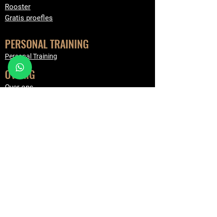
Rooster
Gratis proefles
PERSONAL TRAINING
Personal Training
OVERIG
Over ons
Contact
Merchandise
Algemene voorwaarden
CONTACTGEGEVENS
Maalderij 21c
1185 ZB Amstelveen
info@crossfitamstelveen.nl
Lieuwe Hoekstra: 06-37 25 94 39
Luca Hoekstra: 06-17 38 57 02