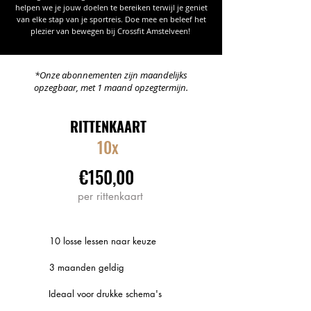
helpen we je jouw doelen te bereiken terwijl je geniet
van elke stap van je sportreis. Doe mee en beleef het
plezier van bewegen bij Crossfit Amstelveen!
*Onze abonnementen zijn maandelijks
opzegbaar, met 1 maand opzegtermijn.
RITTENKAART
10x
€150,00
per rittenkaart
10 losse lessen naar keuze
3 maanden geldig
Ideaal voor drukke schema's