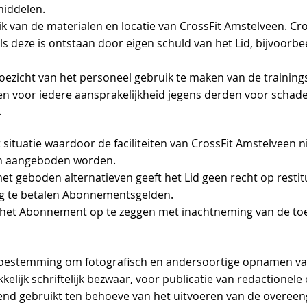
middelen.
k van de materialen en locatie van CrossFit Amstelveen. Cro
ls deze is ontstaan door eigen schuld van het Lid, bijvoorb
ezicht van het personeel gebruik te maken van de trainingsf
en voor iedere aansprakelijkheid jegens derden voor schade 
.
ituatie waardoor de faciliteiten van CrossFit Amstelveen nie
ven aangeboden worden.
et geboden alternatieven geeft het Lid geen recht op restit
g te betalen Abonnementsgelden.
 om het Abonnement op te zeggen met inachtneming van de to
 toestemming om fotografisch en andersoortige opnamen va
elijk schriftelijk bezwaar, voor publicatie van redactionel
nd gebruikt ten behoeve van het uitvoeren van de overee