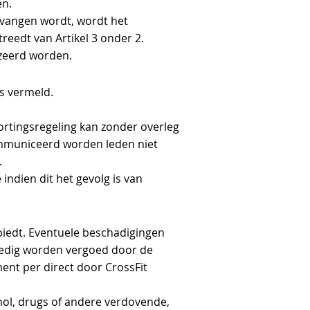
en.
vangen wordt, wordt het
edt van ‎Artikel 3 onder ‎2.
uzeerd worden.
rs vermeld.
ortingsregeling kan zonder overleg
communiceerd worden
l
eden niet
.
indien dit het gevolg is van
biedt. Eventuele beschadigingen
lledig worden vergoed door de
ent per direct door CrossFit
.
ohol, drugs of andere verdovende,