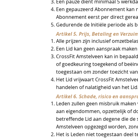
Een pauze dient minimaal 5 werkd
Een gepauzeerd Abonnement kan n
Abonnement eerst per direct gereact
Gedurende de Initiële periode als 
Artikel 5. Prijs, Betaling en Verzui
Alle prijzen zijn inclusief omzetbel
Een Lid kan geen aanspraak maken
CrossFit Amstelveen kan in bepaald
of goedkeuring toegekend of beëi
toegestaan om zonder toezicht van 
Het Lid vrijwaart CrossFit Amstelve
handelen of nalatigheid van het Lid
Artikel 6. Schade, risico en aanspr
Leden zullen geen misbruik maken v
aan eigendommen, opzettelijk of do
betreffende Lid aan degene die de 
Amstelveen opgezegd worden, zond
Het is Leden niet toegestaan deel t