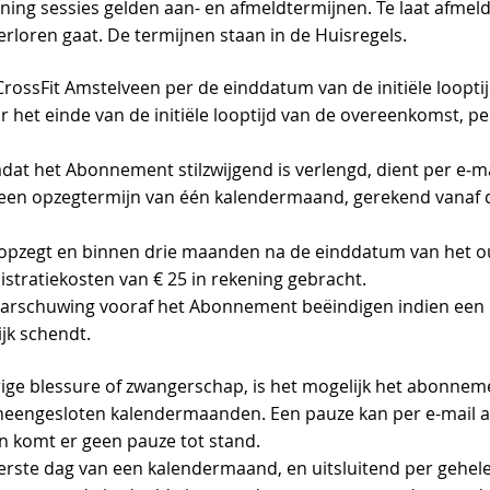
ning sessies gelden aan- en afmeldtermijnen. Te laat afme
verloren gaat. De termijnen staan in de Huisregels.
CrossFit Amstelveen per de einddatum van de initiële loopti
r het einde van de initiële looptijd van de overeenkomst, p
t het Abonnement stilzwijgend is verlengd, dient per e‑ma
een opzegtermijn van één kalendermaand, gerekend vanaf d
opzegt en binnen drie maanden na de einddatum van het 
tratiekosten van € 25 in rekening gebracht.
aarschuwing vooraf het Abonnement beëindigen indien een
ijk schendt.
urige blessure of zwangerschap, is het mogelijk het abonne
neengesloten kalendermaanden. Een pauze kan per e-mail
n komt er geen pauze tot stand.
eerste dag van een kalendermaand, en uitsluitend per gehe