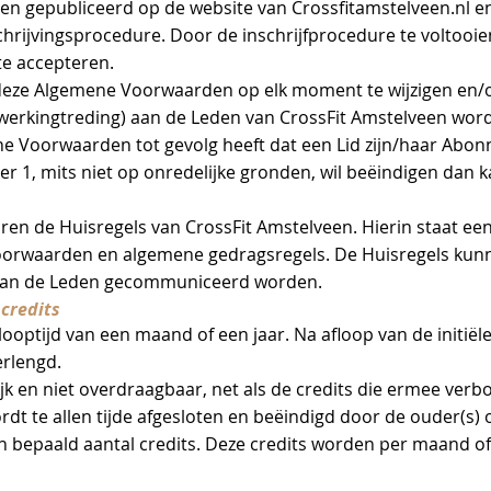
 gepubliceerd op de website van Crossfitamstelveen.nl e
schrijvingsprocedure. Door de inschrijfprocedure te voltooi
te accepteren.
deze Algemene Voorwaarden op elk moment te wijzigen en/of a
nwerkingtreding) aan de Leden van CrossFit Amstelveen w
ne Voorwaarden tot gevolg heeft dat een Lid zijn/haar Abo
nder ‎1, mits niet op onredelijke gronden, wil beëindigen dan
en de Huisregels van CrossFit Amstelveen. Hierin staat ee
Voorwaarden en algemene gedragsregels. De Huisregels ku
e aan de Leden gecommuniceerd worden.
 credits
looptijd van een maand of een jaar. Na afloop van de initië
erlengd.
k en niet overdraagbaar, net als de credits die ermee verbo
 te allen tijde afgesloten en beëindigd door de ouder(s) o
 bepaald aantal credits. Deze credits worden per maand of