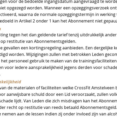
agen voor de bedoelde ingangsdatum aangevraagd te word
iet opgezegd worden. Wanneer een opzeggingsverzoek ont
iveerd, waarna de normale opzeggings­termijn in werking tre
bedoeld in ‎Artikel 2 onder ‎1 kan het Abonnement niet gepa
m
asting tegen het dan geldende tarief tenzij uitdrukkelijk ande
 op restitutie van Abonnementsgelden.
e gevallen een kortingsregeling aanbieden. Een dergelijke k
ndigd worden. Wijzigingen zullen met betrokken Leden ge
het personeel gebruik te maken van de trainingsfaciliteiten
en voor iedere aansprakelijkheid jegens derden voor schade 
.
akelijkheid
an de materialen of faciliteiten welke CrossFit Amstelveen 
or aanwijsbare schuld door een Lid veroorzaakt, zullen vo
schade lijdt. Van Leden die zich misdragen kan het Abonnem
er recht op restitutie van reeds betaald Abonnementsgeld
e nemen aan de lessen indien zij onder invloed zijn van alc