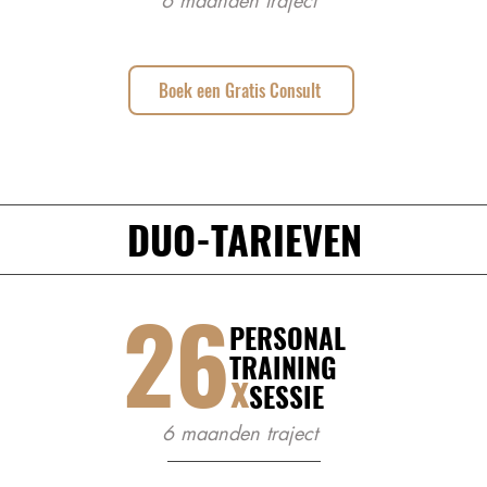
6 maanden traject
Boek een Gratis Consult
DUO-TARIEVEN
26
PERSONAL
TRAINING
x
SESSIE
6 maanden traject