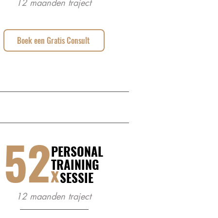
12 maanden traject
Boek een Gratis Consult
52
PERSONAL
TRAINING
x
SESSIE
12 maanden traject