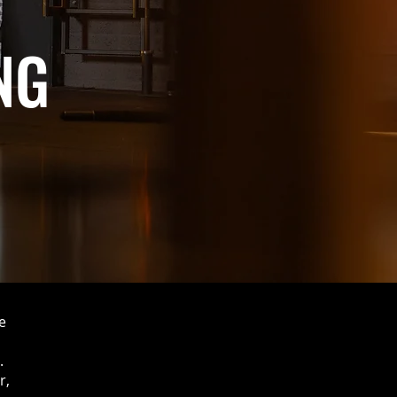
NG
g
e
.
r,