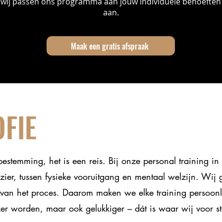
wij passen ons programma aan jouw individuele behoeften
aan.
Maak een gratis afspraak
OFIE
bestemming, het is een reis. Bij onze personal training in
zier, tussen fysieke vooruitgang en mentaal welzijn. Wij 
et van het proces. Daarom maken we elke training persoonl
erker worden, maar ook gelukkiger – dát is waar wij voor s