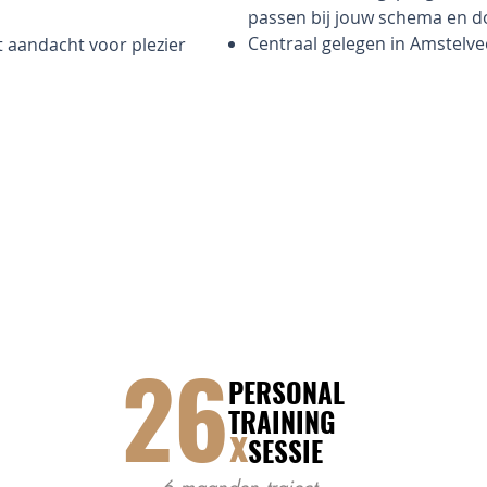
passen bij jouw schema en d
Centraal gelegen in Amstelv
 aandacht voor plezier
26
PERSONAL
TRAINING
x
SESSIE