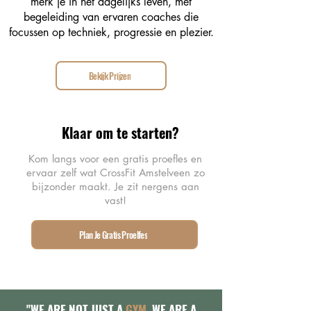
merk je in het dagelijks leven, met
begeleiding van ervaren coaches die
focussen op techniek, progressie en plezier.
Bekijk Prijzen
Klaar om te starten?
Kom langs voor een gratis proefles en
ervaar zelf wat CrossFit Amstelveen zo
bijzonder maakt. Je zit nergens aan
vast!
Plan Je Gratis Proelfes
''WE ARE NOT JUST A
GYM
, WE ARE A